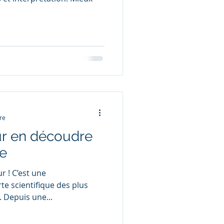
re
ur en découdre
e
ur ! C’est une
e scientifique des plus
 Depuis une...