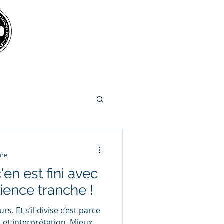
BOOK MICHEL FOR
YOUR INTERNATIONAL EVENTS
ure
c'en est fini avec
cience tranche !
rs. Et s’il divise c’est parce
s et interprétation. Mieux