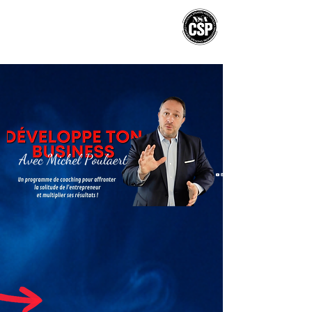
MICHEL
POULAERT
CSP
®
BOOK MICHEL FOR
YOUR INTERNATIONAL EVENTS