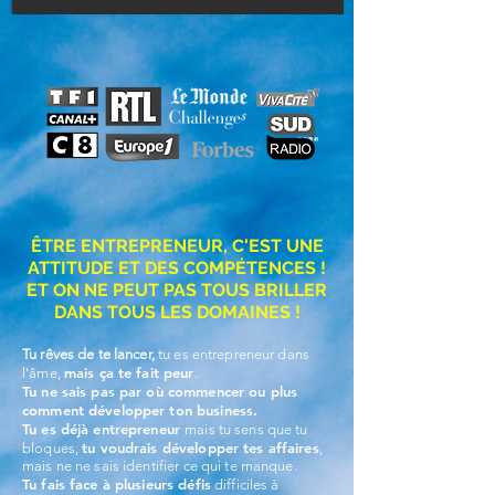
ÊTRE ENTREPRENEUR, C'EST UNE
ATTITUDE ET DES COMPÉTENCES !
ET ON NE PEUT PAS TOUS BRILLER
DANS TOUS LES DOMAINES !
Tu rêves de te lancer,
tu es entrepreneur dans
mais ça te fait peur
l'âme,
.
Tu ne sais pas par où commencer ou plus
comment développer ton business.
Tu es déjà entrepreneur
mais tu sens que tu
tu voudrais développer tes affaires
bloques,
,
mais ne ne sais identifier ce qui te manque.
Tu fais face à plusieurs défis
difficiles à