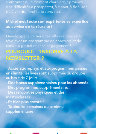
surmonter, à un moment charnière, éprouves
des difficultés à prospecter, à closer, à fidéliser
ou à vendre, bref tu te sens seul...
Michel met toute son expérience et expertise
au service de ta réussite !
Développe ta carrière, tes affaires, réalise ton
rêve avec un programme de coaching et de
conseils gratuit et sans engagement !
POURQUOI T'INSCRIRE À LA
NEWSLETTER ?
- Accès aux replays et aux programmes passés
en illimité, les lives sont supprimés du groupe
au bout de 7 jours.
- Des bonus supplémentaires pour les abonnés.
- Des programmes supplémentaires.
- Des rencontres physiques et des
masterclasses.
- Et bien plus encore !
- Toutes les semaines du contenu
supplémentaire !